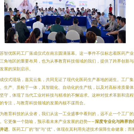
苏智优医药工厂落成仪式在南京圆满落幕。这一事件不仅标志着医药产业
三角地区的重要布局，也为从事教育科技领域的我们，提供了跨界创新与
发展的深刻启示。
成仪式现场，嘉宾云集，共同见证了现代化医药生产基地的诞生。工厂集
、生产、质检于一体，其智能化、自动化的生产线，以及对高标准质量体
坚守，体现了当代工业对科技与精准的不懈追求。这种对技术革新和流程
的专注，与教育科技领域的发展内核不谋而合。
为教育科技的从业者，我们从这一工业盛事中看到的，远不止一个工厂的
。它更像一个隐喻，预示着未来产业发展的趋势——
深度专业化与跨界协
并进
。医药工厂的“智”与“优”，体现在其利用先进技术保障生命健康；而