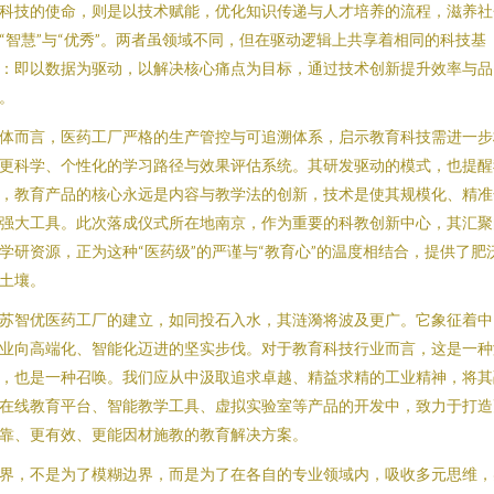
科技的使命，则是以技术赋能，优化知识传递与人才培养的流程，滋养社
“智慧”与“优秀”。两者虽领域不同，但在驱动逻辑上共享着相同的科技基
：即以数据为驱动，以解决核心痛点为目标，通过技术创新提升效率与品
。
体而言，医药工厂严格的生产管控与可追溯体系，启示教育科技需进一步
更科学、个性化的学习路径与效果评估系统。其研发驱动的模式，也提醒
，教育产品的核心永远是内容与教学法的创新，技术是使其规模化、精准
强大工具。此次落成仪式所在地南京，作为重要的科教创新中心，其汇聚
学研资源，正为这种“医药级”的严谨与“教育心”的温度相结合，提供了肥
土壤。
苏智优医药工厂的建立，如同投石入水，其涟漪将波及更广。它象征着中
业向高端化、智能化迈进的坚实步伐。对于教育科技行业而言，这是一种
，也是一种召唤。我们应从中汲取追求卓越、精益求精的工业精神，将其
在线教育平台、智能教学工具、虚拟实验室等产品的开发中，致力于打造
靠、更有效、更能因材施教的教育解决方案。
界，不是为了模糊边界，而是为了在各自的专业领域内，吸收多元思维，