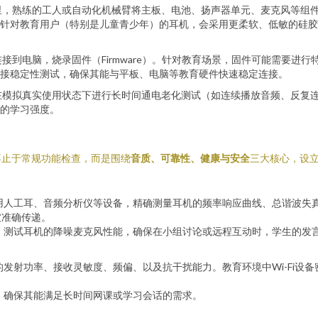
里，熟练的工人或自动化机械臂将主板、电池、扬声器单元、麦克风等组
针对教育用户（特别是儿童青少年）的耳机，会采用更柔软、低敏的硅胶
接到电脑，烧录固件（Firmware）。针对教育场景，固件可能需要进
接稳定性测试，确保其能与平板、电脑等教育硬件快速稳定连接。
在模拟真实使用状态下进行长时间通电老化测试（如连续播放音频、反复
的学习强度。
不止于常规功能检查，而是围绕
音质、可靠性、健康与安全
三大核心，设
用人工耳、音频分析仪等设备，精确测量耳机的频率响应曲线、总谐波失
被准确传递。
，测试耳机的降噪麦克风性能，确保在小组讨论或远程互动时，学生的发
发射功率、接收灵敏度、频偏、以及抗干扰能力。教育环境中Wi-Fi设
，确保其能满足长时间网课或学习会话的需求。