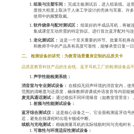
组装与注塑车间：
完成主板测试后，进入组装线。这
度很大程度上取决于人体工学设计的壳体与耳塞。许多
使用中的频繁取戴。
软件烧录与配对测试区：
组装好的半成品耳机，将被连
集成课堂互动所需的特定协议。进行首次蓝牙配对与连
老化测试区：
这是一个至关重要的环节。批量耳机将
和教师手中的产品具有高度可靠性，能够承受日复一日
二、 检测设备的讲究：为教育场景量身定制的品质关卡
品质是教育科技产品的生命线。蓝牙耳机工厂的检测设备远
声学性能检测系统：
消音室与专业测试设备：
在模拟无回声环境的消音室内，使
范围的清晰度与还原度，确保教师讲课或外语发音等内容能
麦克风通话测试：
通过模拟不同环境噪音（如教室背景音）
射频与性能测试设备：
蓝牙综合测试仪：
这是核心设备之一。它全面检测蓝牙信号的
迟，避免在线课程时出现卡顿或中断。
续航与充电测试：
精确测量耳机的实际续航时间与充电时长
可靠性与环境适应性测试设备：