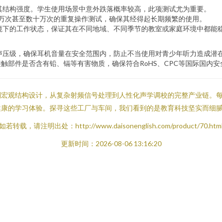
其结构强度。学生使用场景中意外跌落概率较高，此项测试尤为重要。
万次甚至数十万次的重复操作测试，确保其经得起长期频繁的使用。
境下的工作状态，保证其在不同地域、不同季节的教室或家庭环境中都能
声压级，确保耳机音量在安全范围内，防止不当使用对青少年听力造成潜
触部件是否含有铅、镉等有害物质，确保符合RoHS、CPC等国际国内安
到宏观结构设计，从复杂射频信号处理到人性化声学调校的完整产业链。
健康的学习体验。探寻这些工厂与车间，我们看到的是教育科技坚实而细
如若转载，请注明出处：http://www.daisonenglish.com/product/70.htm
更新时间：2026-08-06 13:16:20