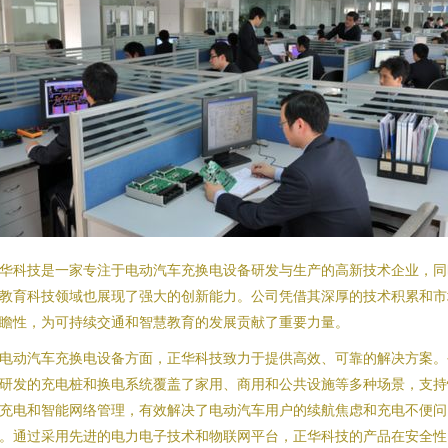
华科技是一家专注于电动汽车充换电设备研发与生产的高新技术企业，同
教育科技领域也展现了强大的创新能力。公司凭借其深厚的技术积累和市
瞻性，为可持续交通和智慧教育的发展贡献了重要力量。
电动汽车充换电设备方面，正华科技致力于提供高效、可靠的解决方案。
研发的充电桩和换电系统覆盖了家用、商用和公共设施等多种场景，支持
充电和智能网络管理，有效解决了电动汽车用户的续航焦虑和充电不便问
。通过采用先进的电力电子技术和物联网平台，正华科技的产品在安全性