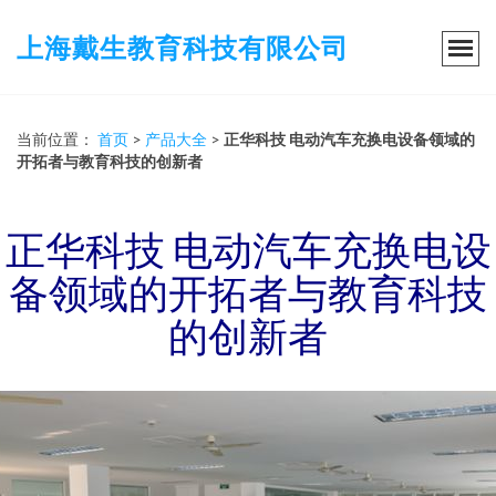
上海戴生教育科技有限公司
当前位置：
首页
>
产品大全
>
正华科技 电动汽车充换电设备领域的
开拓者与教育科技的创新者
正华科技 电动汽车充换电设
备领域的开拓者与教育科技
的创新者