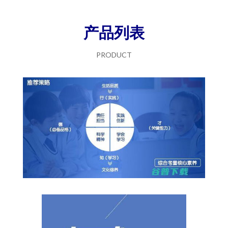
产品列表
PRODUCT