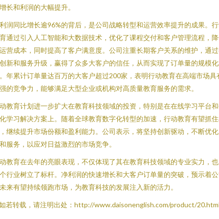
增长和利润的大幅提升。
利润同比增长逾96%的背后，是公司战略转型和运营效率提升的成果。行
育通过引入人工智能和大数据技术，优化了课程交付和客户管理流程，降
运营成本，同时提高了客户满意度。公司注重长期客户关系的维护，通过
创新和服务升级，赢得了众多大客户的信任，从而实现了订单量的规模化
。年累计订单量达百万的大客户超过200家，表明行动教育在高端市场具
强的竞争力，能够满足大型企业或机构对高质量教育服务的需求。
动教育计划进一步扩大在教育科技领域的投资，特别是在在线学习平台和
化学习解决方案上。随着全球教育数字化转型的加速，行动教育有望抓住
，继续提升市场份额和盈利能力。公司表示，将坚持创新驱动，不断优化
和服务，以应对日益激烈的市场竞争。
动教育在去年的亮眼表现，不仅体现了其在教育科技领域的专业实力，也
个行业树立了标杆。净利润的快速增长和大客户订单量的突破，预示着公
未来有望持续领跑市场，为教育科技的发展注入新的活力。
如若转载，请注明出处：http://www.daisonenglish.com/product/20.htm